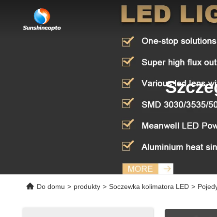
Szcze
Do domu
>
produkty
>
Soczewka kolimatora LED
>
Pojedy