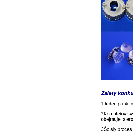
Zalety konk
1Jeden punkt o
2Kompletny sy
obejmuje: ster
3Ścisły proces 