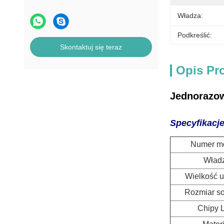
Władza:
Podkreślić:
Skontaktuj się teraz
Opis Pr
Jednorazowy
Specyfikacje
Numer m
Wład
Wielkość 
Rozmiar s
Chipy 