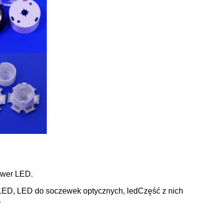
ower LED.
LED, LED do soczewek optycznych, led
Część z nich
.