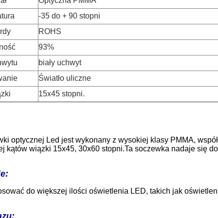
ał
Optyczna PMMA
tura
-35 do + 90 stopni
rdy
ROHS
ność
93%
hwytu
biały uchwyt
wanie
Światło uliczne
ązki
15x45 stopni.
wki optycznej Led jest wykonany z wysokiej klasy PMMA, wspó
j kątów wiązki 15x45, 30x60 stopni.Ta soczewka nadaje się d
e:
ować do większej ilości oświetlenia LED, takich jak oświetleni
azu: