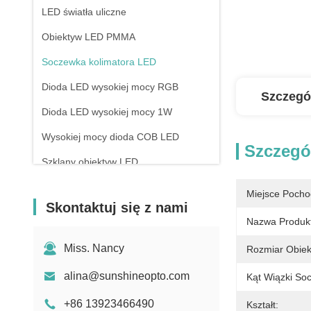
LED światła uliczne
Obiektyw LED PMMA
Soczewka kolimatora LED
Dioda LED wysokiej mocy RGB
Szczegó
Dioda LED wysokiej mocy 1W
Wysokiej mocy dioda COB LED
Szczegó
Szklany obiektyw LED
Miejsce Pocho
Skontaktuj się z nami
Nazwa Produk
Miss. Nancy
Rozmiar Obiek
alina@sunshineopto.com
Kąt Wiązki So
+86 13923466490
Kształt: