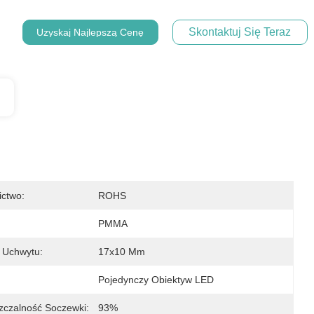
Skontaktuj Się Teraz
Uzyskaj Najlepszą Cenę
ictwo:
ROHS
:
PMMA
 Uchwytu:
17x10 Mm
Pojedynczy Obiektyw LED
zczalność Soczewki:
93%