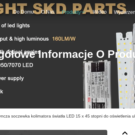
Do Domu
O Nas
Wideo
Produkty
gółowe Informacje O Prod
ncza soczewka kolimatora światła LED 15 x 45 stopni do oświetlenia u