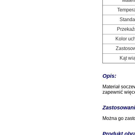
Materi
Tempera
Standa
Przekaź
Kolor uc
Zastoso
Kąt wi
Opis:
Materiał socze
zapewnić więce
Zastosowani
Można go zastos
Produkt obr