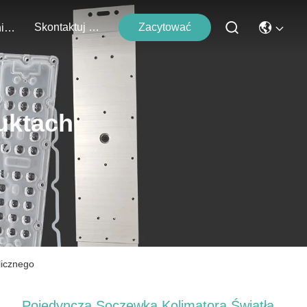
Skontaktuj Się Z Nami
Zacytować
Wydarzenia
uktach
licznego
Pojedyncza Soczewka Kolimatora Światła