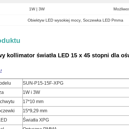
1W | 3W
Możliwo
Obiektyw LED wysokiej mocy
, 
Soczewka LED Pmma
oduktu
 kollimator światła LED 15 x 45 stopni dla oś
:
odelu
SUN-P15-15F-XPG
za
1W i 3W
uchwytu
17*10 mm
oczewki
15*9,29 mm
LED
Światła XPG