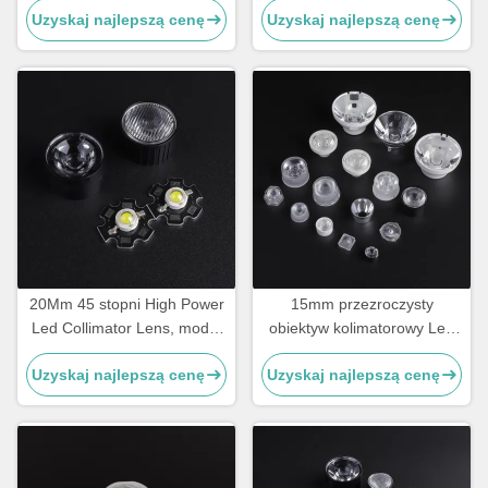
Uzyskaj najlepszą cenę
Uzyskaj najlepszą cenę
Osram
20Mm 45 stopni High Power
15mm przezroczysty
Led Collimator Lens, moduł
obiektyw kolimatorowy Led
ledowy ROHS
PMMA, soczewka świetlna
Uzyskaj najlepszą cenę
Uzyskaj najlepszą cenę
Led do latarki Led