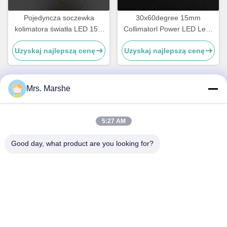
Pojedyncza soczewka
30x60degree 15mm
kolimatora światła LED 15 x
Collimatorl Power LED Lens
45 stopni do oświetlenia
z czarnym uchwytem do
Uzyskaj najlepszą cenę
Uzyskaj najlepszą cenę
ulicznego
oświetlenia LED
Mrs. Marshe
Szybki kontakt
5:27 AM
Adres
Good day, what product are you looking for?
Room7E, blok A, budynek Binfen Shiji, Longxiang Road,
dystrykt Longgang, Shenzhen, Chiny 518172
Tel
86--13510560547
Wiadomość elektroniczna
sales@sunshineopto.com