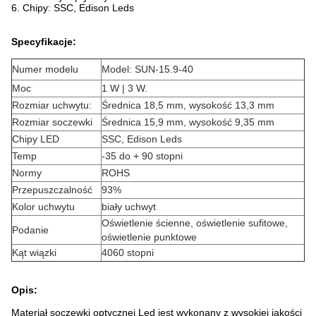
6. Chipy: SSC, Edison Leds
Specyfikacje:
Numer modelu
Model: SUN-15.9-40
Moc
1 W | 3 W.
Rozmiar uchwytu:
Średnica 18,5 mm, wysokość 13,3 mm
Rozmiar soczewki
Średnica 15,9 mm, wysokość 9,35 mm
Chipy LED
SSC, Edison Leds
Temp
-35 do + 90 stopni
Normy
ROHS
Przepuszczalność
93%
Kolor uchwytu
biały uchwyt
Oświetlenie ścienne, oświetlenie sufitowe,
Podanie
oświetlenie punktowe
Kąt wiązki
4060 stopni
Opis:
Materiał soczewki optycznej Led jest wykonany z wysokiej jakości