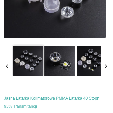
Jasna Latarka Kolimatorowa PMMA Latarka 40 Stopni,
93% Transmitancji