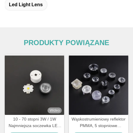
Led Light Lens
PRODUKTY POWIĄZANE
Wideo
10 - 70 stopni 3W / 1W
Wąskostrumieniowy reflektor
Najmniejsza soczewka LED
PMMA, 5 stopniowe
wysokiej mocy do diod
oświetlenie zewnętrzne