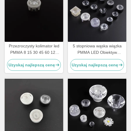
Przezroczysty kolimator led
5 stopniowa wąska wiązka
PMMA 8 15 30 45 60 120
PMMA LED Obiektyw
stopni z ROHS
kolimatorowy, soczewki
Uzyskaj najlepszą cenę
Uzyskaj najlepszą cenę
latarki LED