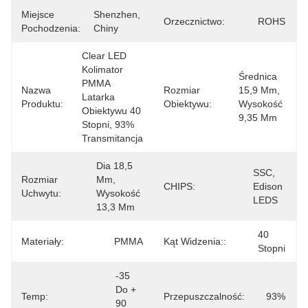
Miejsce
Shenzhen, 
Orzecznictwo:
ROHS
Pochodzenia:
Chiny
Clear LED 
Kolimator 
Średnica 
PMMA 
Nazwa
Rozmiar
15,9 Mm, 
Latarka 
Produktu:
Obiektywu:
Wysokość 
Obiektywu 40 
9,35 Mm
Stopni, 93% 
Transmitancja
Dia 18,5 
SSC, 
Rozmiar
Mm, 
CHIPS:
Edison 
Uchwytu:
Wysokość 
LEDS
13,3 Mm
40 
Materiały:
PMMA
Kąt Widzenia::
Stopni
-35 
Do + 
Temp:
Przepuszczalność:
93%
90 