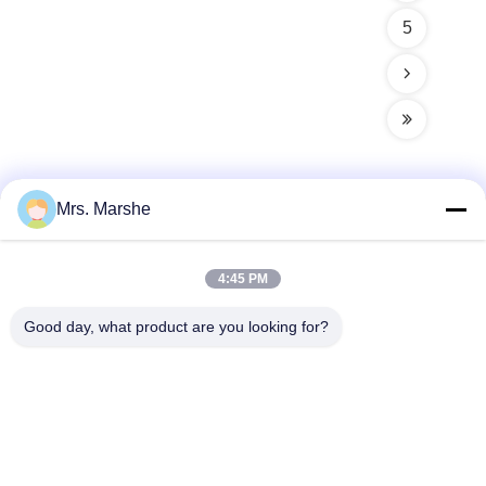
5
Mrs. Marshe
Szybki kontakt
4:45 PM
Adres
Good day, what product are you looking for?
Room7E, blok A, budynek Binfen Shiji, Longxiang Road,
dystrykt Longgang, Shenzhen, Chiny 518172
Tel
86--13510560547
Wiadomość elektroniczna