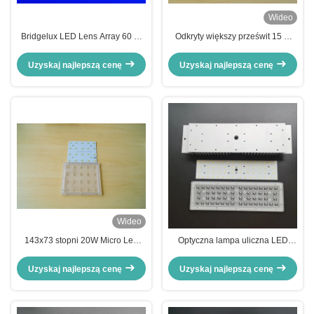
Wideo
Bridgelux LED Lens Array 60 W
Odkryty większy prześwit 15 w
Akcesoria do oświetlenia
Led Street Light Kits Płytka PCB
ulicznego LED, ROHS
dla Street Lamp
Uzyskaj najlepszą cenę
Uzyskaj najlepszą cenę
Wideo
143x73 stopni 20W Micro Led
Optyczna lampa uliczna LED
Lens Array SMD Led Street Light
Obiektyw 56 W lampa ledowa do
Moduł z płytką PCB
diodowej lampy drogowej
Uzyskaj najlepszą cenę
Uzyskaj najlepszą cenę