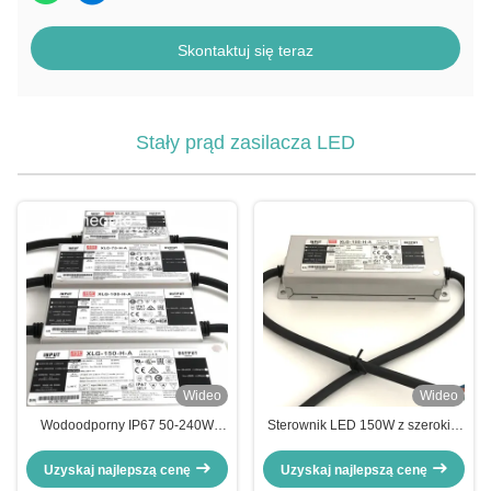
Skontaktuj się teraz
Stały prąd zasilacza LED
Wideo
Wideo
Wodoodporny IP67 50-240W
Sterownik LED 150W z szerokim
Regulowany PWM/Analogowy
zakresem wejścia 100-305VAC i
Ściemniacz Stałej Mocy
5-letnia gwarancja
Uzyskaj najlepszą cenę
Uzyskaj najlepszą cenę
Sterownik LED do Oświetlenia