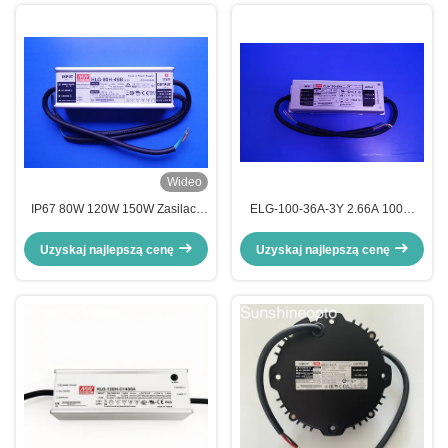
Wideo
IP67 80W 120W 150W Zasilacz
ELG-100-36A-3Y 2.66A 100W
stałoprądowy LED
ściemnialny sterownik światła
LED
Uzyskaj najlepszą cenę
Uzyskaj najlepszą cenę