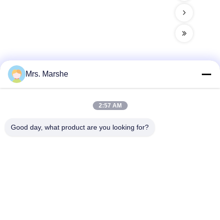
Mrs. Marshe
Szybki kontakt
2:57 AM
Adres
Good day, what product are you looking for?
Room7E, blok A, budynek Binfen Shiji, Longxiang Road,
dystrykt Longgang, Shenzhen, Chiny 518172
Tel
86--13510560547
Wiadomość elektroniczna
sales@sunshineopto.com