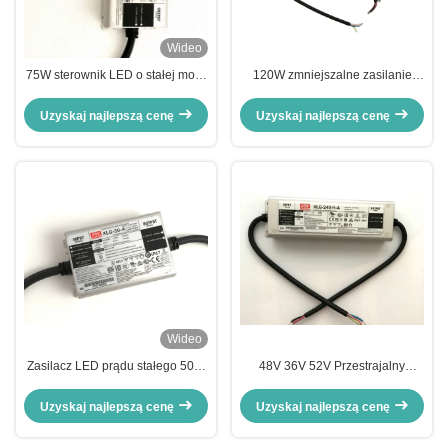
Wideo
75W sterownik LED o stałej mocy
120W zmniejszalne zasilanie
z wejściem 100-305VAC do
LED 48VDC dla światła LED
zastosowań oświetleniowych
Uzyskaj najlepszą cenę
Uzyskaj najlepszą cenę
LED
Wideo
Zasilacz LED prądu stałego 50W
48V 36V 52V Przestrajalny
24v 36v 48v 54v MEANWELL
sterownik LED 240W
Sterowniki do lamp LED
Zabezpieczenia przed zwarciem
Uzyskaj najlepszą cenę
Uzyskaj najlepszą cenę
do oświetlenia ulicznego