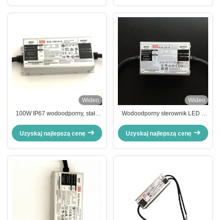
Wideo
Wideo
100W IP67 wodoodporny, stały
Wodoodporny sterownik LED o
zasilacz LED z regulowanym
stałym prądzie wyjściowym 1A z
prądem wyjściowym
wydajnością ≥90%
Uzyskaj najlepszą cenę
Uzyskaj najlepszą cenę