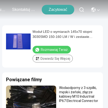
Skontaktuj Się Z Nami
Zacytować
Wydarzenia
Moduł LED o wymiarach 145x70 stopni
3030SMD 150-160 LM / W i zestawie
obiektywów PC do elementów oświetlenia
ulicznego
Rozmawiaj Teraz.
Dowiedz Się Więcej
Powiązane filmy
Wodaodporny z 3 szpilki,
męski i żeński, złącze
kablowy M10 Industrial
IP67 Electrical Connector