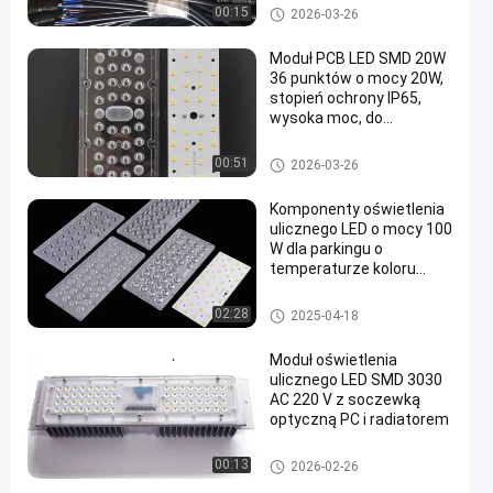
Komponenty oświetlenia ulicz
00:15
2026-03-26
nego LED
Moduł PCB LED SMD 20W
36 punktów o mocy 20W,
stopień ochrony IP65,
wysoka moc, do
oświetlenia ulicznego /
zewnętrznego
Komponenty oświetlenia ulicz
00:51
2026-03-26
nego LED
Komponenty oświetlenia
ulicznego LED o mocy 100
W dla parkingu o
temperaturze koloru
3000K-6000K
Komponenty oświetlenia ulicz
02:28
2025-04-18
nego LED
Moduł oświetlenia
ulicznego LED SMD 3030
AC 220 V z soczewką
optyczną PC i radiatorem
Komponenty oświetlenia ulicz
00:13
2026-02-26
nego LED