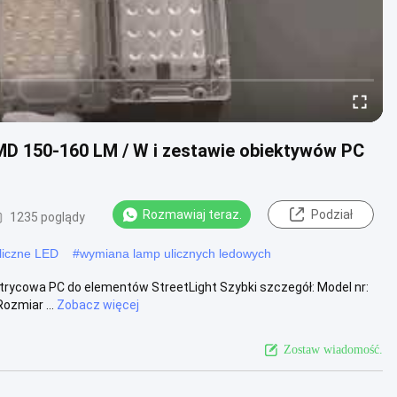
D 150-160 LM / W i zestawie obiektywów PC
Rozmawiaj teraz.
Podział
1235 poglądy
liczne LED
#
wymiana lamp ulicznych ledowych
ycowa PC do elementów StreetLight Szybki szczegół: Model nr:
ozmiar ...
Zobacz więcej
Zostaw wiadomość.