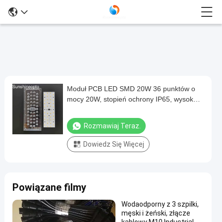
Moduł PCB LED SMD 20W 36 punktów o
Moduł
mocy 20W, stopień ochrony IP65, wysoka
PCB
moc, do oświetlenia ulicznego /
LED
zewnętrznego
Rozmawiaj Teraz.
SMD
Dowiedz Się Więcej
20W
36
punktów
Powiązane filmy
o
mocy
Wodaodporny z 3 szpilki,
męski i żeński, złącze
20W,