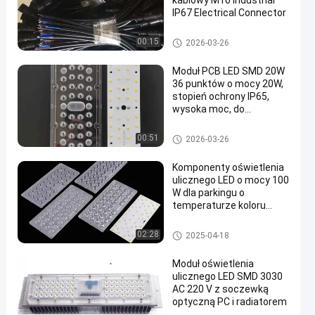
kablowy M10 Industrial
stopień
IP67 Electrical Connector
ochrony
Komponenty oświetlenia ulicz
00:15
2026-03-26
IP65,
nego LED
wysoka
Moduł PCB LED SMD 20W
36 punktów o mocy 20W,
moc,
stopień ochrony IP65,
do
wysoka moc, do
oświetlenia ulicznego /
oświetlenia
zewnętrznego
Komponenty oświetlenia ulicz
00:51
2026-03-26
ulicznego
nego LED
/
Komponenty oświetlenia
ulicznego LED o mocy 100
zewnętrznego
W dla parkingu o
temperaturze koloru
Rozmawiaj
3000K-6000K
Komponenty
2026-
10
teraz.
oświetlenia
Komponenty oświetlenia ulicz
02:28
2025-04-18
03-26
poglądy
nego LED
ulicznego LED
Podział
Moduł oświetlenia
#
ulicznego LED SMD 3030
części
AC 220 V z soczewką
optyczną PC i radiatorem
składowe