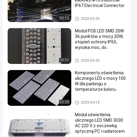
kablowy M10 Industrial
Komponenty
2021-
203
IP67 Electrical Connector
teraz.
oświetlenia
01-19
poglądy
ulicznego LED
Podział
Komponenty oświetlenia ulicz
00:15
2026-03-26
nego LED
#
Moduł PCB LED SMD 20W
części
36 punktów o mocy 20W,
składowe
stopień ochrony IP65,
oświetlenia
wysoka moc, do
oświetlenia ulicznego /
ledowego
zewnętrznego
#
Komponenty oświetlenia ulicz
00:51
2026-03-26
nego LED
oprawy
Komponenty oświetlenia
oświetleniowe
ulicznego LED o mocy 100
uliczne LED
W dla parkingu o
#
temperaturze koloru
wymiana
3000K-6000K
lamp
Komponenty oświetlenia ulicz
02:28
2025-04-18
nego LED
ulicznych
Moduł oświetlenia
ledowych
ulicznego LED SMD 3030
P
AC 220 V z soczewką
i
optyczną PC i radiatorem
o