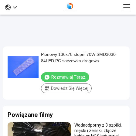
Pionowy 136x78 stopni 70W SMD3030
Pionowy
84LED PC soczewka drogowa
136x78
stopni
Rozmawiaj Teraz.
70W
Dowiedz Się Więcej
SMD3030
84LED
PC
Powiązane filmy
soczewka
drogowa
Wodaodporny z 3 szpilki,
męski i żeński, złącze
Rozmawiaj