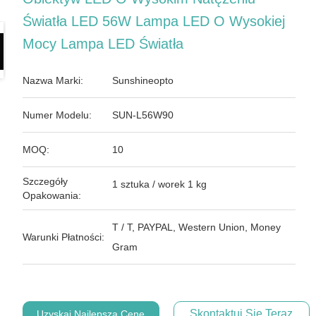
Światła LED 56W Lampa LED O Wysokiej
Mocy Lampa LED Światła
Nazwa Marki:
Sunshineopto
Numer Modelu:
SUN-L56W90
MOQ:
10
Szczegóły
1 sztuka / worek 1 kg
Opakowania:
T / T, PAYPAL, Western Union, Money
Warunki Płatności:
Gram
Skontaktuj Się Teraz
Uzyskaj Najlepszą Cenę