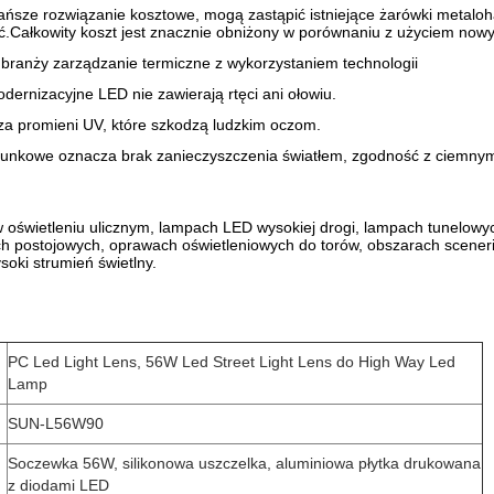
jtańsze rozwiązanie kosztowe, mogą zastąpić istniejące żarówki meta
ć.Całkowity koszt jest znacznie obniżony w porównaniu z użyciem no
branży zarządzanie termiczne z wykorzystaniem technologii
ernizacyjne LED nie zawierają rtęci ani ołowiu.
za promieni UV, które szkodzą ludzkim oczom.
erunkowe oznacza brak zanieczyszczenia światłem, zgodność z ciemny
 oświetleniu ulicznym, lampach LED wysokiej drogi, lampach tunelow
h postojowych, oprawach oświetleniowych do torów, obszarach scenerii
soki strumień świetlny.
PC Led Light Lens, 56W Led Street Light Lens do High Way Led
Lamp
SUN-L56W90
Soczewka 56W, silikonowa uszczelka, aluminiowa płytka drukowana
z diodami LED