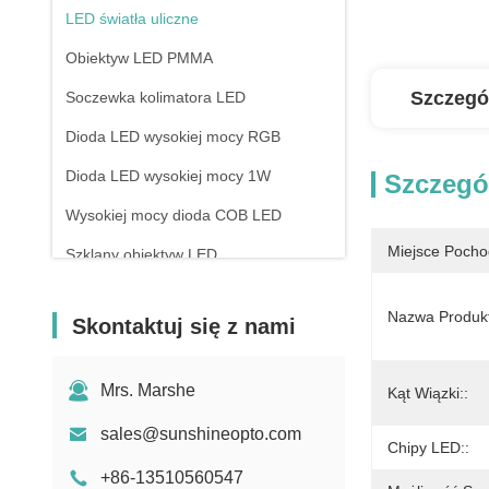
LED światła uliczne
Obiektyw LED PMMA
Szczegó
Soczewka kolimatora LED
Dioda LED wysokiej mocy RGB
Dioda LED wysokiej mocy 1W
Szczegó
Wysokiej mocy dioda COB LED
Miejsce Pocho
Szklany obiektyw LED
Nazwa Produkt
Skontaktuj się z nami
Mrs. Marshe
Kąt Wiązki::
sales@sunshineopto.com
Chipy LED::
+86-13510560547