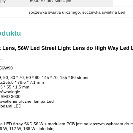
ply:
5000 Sztuk / Miesiące
soczewka światła ulicznego
, 
soczewka świetlna Led
oduktu
t Lens, 56W Led Street Light Lens do High Way Led
:
L56W90
, 90, 30 * 70, 60 * 90, 145 * 70, 155 * 80 stopni
i:
256,6 * 78,6 * 7,1 mm
3 * 55 * 1,5 mm
 równolegle
y SMD 3030
wietlenie uliczne, lampa Led
iodami LED
a LED Array SKD 56 W z modułem PCB jest najlepszym wyborem do mod
56 W, 112 W, 168 W i tak dalej.