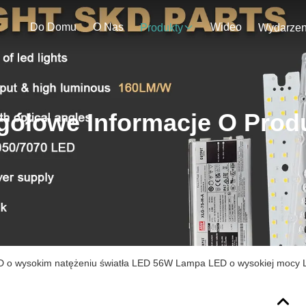
Do Domu
O Nas
Wideo
Produkty
gółowe Informacje O Prod
D o wysokim natężeniu światła LED 56W Lampa LED o wysokiej mocy 