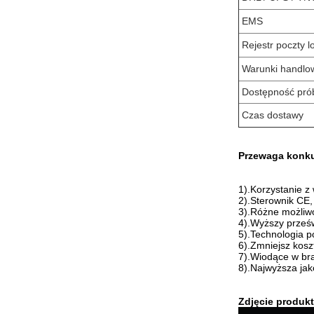
EMS
Rejestr poczty l
Warunki handlo
Dostępność pró
Czas dostawy
Przewaga konku
1).Korzystanie z 
2).Sterownik CE,
3).Różne możliw
4).Wyższy prześ
5).Technologia 
6).Zmniejsz kosz
7).Wiodące w bra
8).Najwyższa jak
Zdjęcie produkt