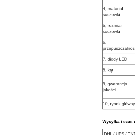
4, materiał
soczewki
5, rozmiar
soczewki
6,
przepuszczalnoś
7, diody LED
8, kąt
9, gwarancja
jakości
10, rynek główny
Wysyłka i czas
DHL / UPS / TN