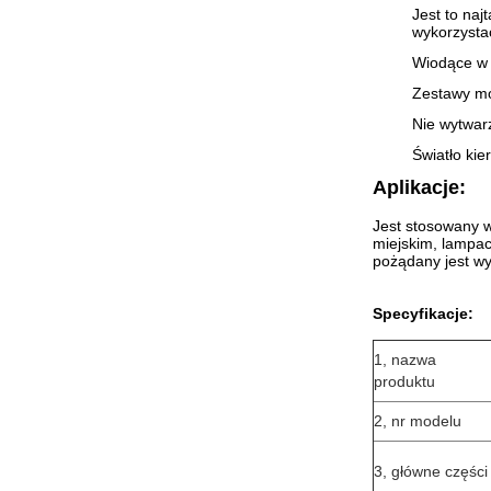
Jest to na
wykorzysta
Wiodące w 
Zestawy mod
Nie wytwar
Światło ki
Aplikacje:
Jest stosowany w
miejskim, lampac
pożądany jest wy
Specyfikacje:
1, nazwa
produktu
2, nr modelu
3, główne części