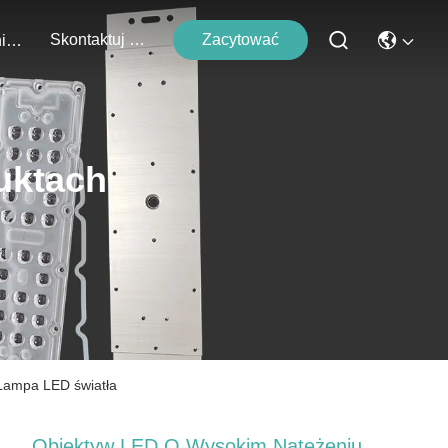
Skontaktuj Się Z Nami
Zacytować
Wydarzenia
uktach
Lampa LED światła
Obiektyw LED O Wysokim Natężeniu