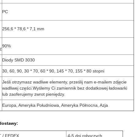
PC
256,6 * 78,6 * 7,1 mm
90%
ć
Diody SMD 3030
30, 60, 90, 30 * 70, 60 * 90, 145 * 70, 155 * 80 stopni
Jeśli otrzymasz wadliwe elementy, prześlij nam e-mailem zdjęcie
wadliwej części.Wyślemy Ci zamiennik bez dodatkowej ładowarki
lub zaoferujemy zwrot pieniędzy.
Europa, Ameryka Południowa, Ameryka Północna, Azja
 dostawy:
T / FEDEX
4-5 dni roboczych