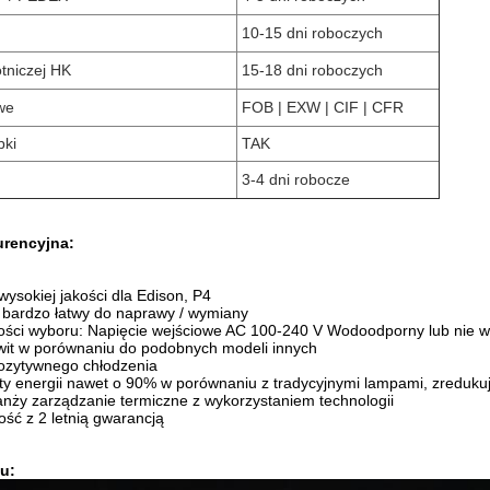
10-15 dni roboczych
otniczej HK
15-18 dni roboczych
we
FOB | EXW | CIF | CFR
bki
TAK
3-4 dni robocze
rencyjna:
wysokiej jakości dla Edison, P4
 bardzo łatwy do naprawy / wymiany
ości wyboru: Napięcie wejściowe AC 100-240 V Wodoodporny lub nie 
wit w porównaniu do podobnych modeli innych
pozytywnego chłodzenia
ty energii nawet o 90% w porównaniu z tradycyjnymi lampami, zreduku
nży zarządzanie termiczne z wykorzystaniem technologii
ość z 2 letnią gwarancją
u: