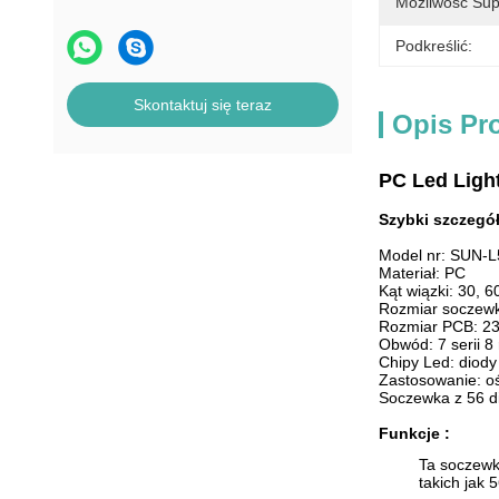
Możliwość Sup
Podkreślić:
Skontaktuj się teraz
Opis Pr
PC Led Ligh
Szybki szczegół
Model nr: SUN-
Materiał: PC
Kąt wiązki:
30, 60
Rozmiar soczewk
Rozmiar PCB:
23
Obwód: 7 serii 8
Chipy Led: diod
Zastosowanie: oś
Soczewka z 56 d
Funkcje :
Ta soczewk
takich jak 