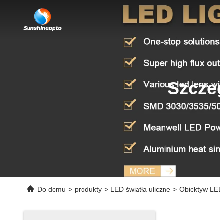
Szcze
Do domu
>
produkty
>
LED światła uliczne
>
Obiektyw LE