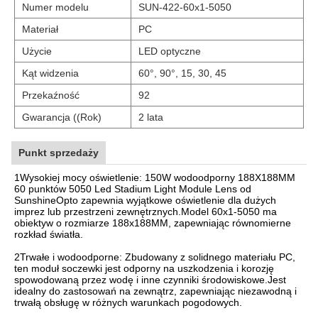
Numer modelu
SUN-422-60x1-5050
Materiał
PC
Użycie
LED optyczne
Kąt widzenia
60°, 90°, 15, 30, 45
Przekaźność
92
Gwarancja ((Rok)
2 lata
Punkt sprzedaży
1Wysokiej mocy oświetlenie: 150W wodoodporny 188X188MM
60 punktów 5050 Led Stadium Light Module Lens od
SunshineOpto zapewnia wyjątkowe oświetlenie dla dużych
imprez lub przestrzeni zewnętrznych.Model 60x1-5050 ma
obiektyw o rozmiarze 188x188MM, zapewniając równomierne
rozkład światła.
2Trwałe i wodoodporne: Zbudowany z solidnego materiału PC,
ten moduł soczewki jest odporny na uszkodzenia i korozję
spowodowaną przez wodę i inne czynniki środowiskowe.Jest
idealny do zastosowań na zewnątrz, zapewniając niezawodną i
trwałą obsługę w różnych warunkach pogodowych.