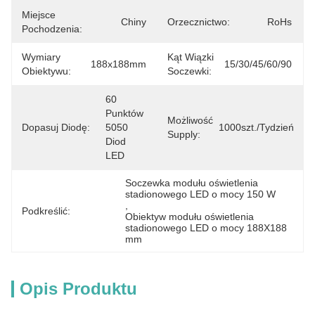
Miejsce
Chiny
Orzecznictwo:
RoHs
Pochodzenia:
Wymiary
Kąt Wiązki
188x188mm
15/30/45/60/90
Obiektywu:
Soczewki:
60 
Punktów 
Możliwość
Dopasuj Diodę:
5050 
1000szt./tydzień
Supply:
Diod 
LED
Soczewka modułu oświetlenia 
stadionowego LED o mocy 150 W
, 
Podkreślić:
Obiektyw modułu oświetlenia 
stadionowego LED o mocy 188X188 
mm
Opis Produktu