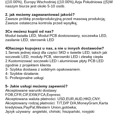
((10.00%), Europy Wschodniej ((10.00%),Azja Południowa ((5)W
naszym biurze jest około 5-10 osób.
2. jak możemy zagwarantować jakość?
Zawsze próbkę przedprodukcyjną przed masową produkcją;
Zawsze ostateczna kontrola przed wysyłką;
3Co możesz kupić od nas?
Moduł światła LED, Moduł PCB dostosowany, soczewka LED,
zasilanie LED, sterownik LED
4Dlaczego kupujesz u nas, a nie u innych dostawców?
1.Serwis jednej stacji dla części SKD o świetle LED, takich jak
soczewki LED, moduły PCB, sterowniki LED i zlewkę ciepła
2.Kustomizować soczewki LED i aluminiowe płyty PCB LED
zgodnie z projektem klienta
3- Szybka dostawa z solidnym opakowaniem.
4- Szybkie działanie.
5- Profesjonalne usługi.
5- Jakie usługi możemy zapewnić?
Akceptowane warunki dostawy:
FOB,CFR,CIF,EXW,FCA,Express;
Akceptowana waluta płatności: USD,EUR,AUD,HKD,CNY;
Akceptowany rodzaj płatności: T/T,D/P D/A,MoneyGram,Karta
kredytowa,PayPal,Western Union,gotówka;
Język używany: angielski, chiński, hiszpański, rosyjski