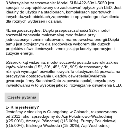
3.Wersyjalne zastosowanie: Model SUN-422-60x1-5050 jest
specjalnie zaprojektowany do zastosowań optycznych LED. Jest
idealny do użytku na stadionach, kompleksach sportowych i
innych dużych obiektach,zapewnienie optymalnego oświetlenia
dla różnych wydarzeń i działań.
4Energooszczędne: Dzięki przepuszczalności 92% moduł
soczewki zapewnia maksymalną moc światła przy
jednoczesnym zminimalizowaniu marnotrawstwa energii.Dzięki
temu jest przyjaznym dla środowiska wyborem dla dużych
projektów oświetleniowych, zmniejszając koszty operacyjne i
zużycie energii.
5Szeroki kąt widzenia: moduł soczewki posiada szeroki zakres
kątów widzenia (15°, 30°, 45°, 60°, 90°) dostosowany do
różnych wymagań oświetleniowych.Ta elastyczność pozwala na
precyzyjne dostosowanie układów oświetleniaDwuletnia
gwarancja firmy SunshineOpto zapewnia spokój umysłu przy
inwestowaniu w to wysokiej jakości rozwiązanie oświetlenia LED.
Częste pytania
1- Kim jesteśmy?
Jesteśmy z siedzibą w Guangdong w Chinach, rozpoczynamy
od 2011 roku, sprzedajemy do Azji Południowo-Wschodniej
((25.00%), Ameryki Północnej ((15.00%), Europy Południowej
((15.00%), Bliskiego Wschodu ((15.00%), Azji Wschodniej