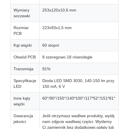
Wymiary
253x120x10,6 mm
soczewki
Rozmiar
223x93x1,5 mm
PCB
Kąt wiązki
60 stopni
Obwód PCB
8 szeregowo 18 równolegle
Transmisja
91%
Specyfikacje
Dioda LED SMD 3030, 140-150 lm przy
LED
150 mA, 6 V
Inne kąty
60°/90°/150°/140*100°/117*52°/151*81°
wiązki
Gwarancja
Jeśli otrzymasz wadliwe produkty, wyślij
jakości
nam zdjęcie wadliwej części. Wyślemy
Ci zamiennik bez dodatkowej opłaty lub