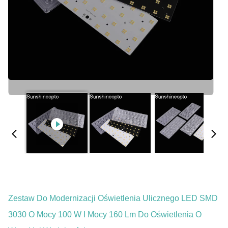
Zestaw Do Modernizacji Oświetlenia Ulicznego LED SMD
3030 O Mocy 100 W I Mocy 160 Lm Do Oświetlenia O