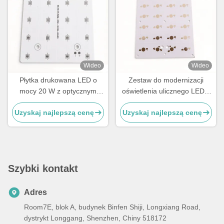
Wideo
Wideo
Płytka drukowana LED o
Zestaw do modernizacji
mocy 20 W z optycznym
oświetlenia ulicznego LED o
obiektywem PC Zestaw do
mocy 24 W z soczewką
Uzyskaj najlepszą cenę
Uzyskaj najlepszą cenę
modernizacji lampy drogowej
optyczną PC, kąt świecenia
LED Rozwiązanie OEM do
75 × 135° do wymiany lampy
oświetlenia ulicznego LED
HPS
Szybki kontakt
Adres
Room7E, blok A, budynek Binfen Shiji, Longxiang Road,
dystrykt Longgang, Shenzhen, Chiny 518172