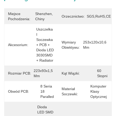
Miejsce
Shenzhen, 
Orzecznictwo:
SGS,RoHS,CE
Pochodzenia:
Chiny
Uszczelka 
I 
Soczewka 
Wymiary
253x120x10,6 
Akcesorium:
+ PCB + 
Obiektywu:
Mm
Dioda LED 
3030SMD 
+ Radiator
223x93x1,5 
60 
Rozmiar PCB:
Kąt Wiązki:
Mm
Stopni
8 Seria 
Komputer 
Materiał
Obwód PCB:
18 
Klasy 
Soczewki:
Paralled
Optycznej
Dioda 
LED SMD 