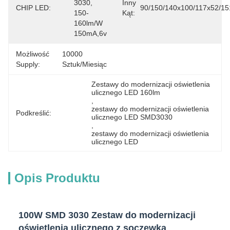
3030, 
Inny
CHIP LED:
90/150/140x100/117x52/1
150-
Kąt:
160lm/w 
150mA,6v
Możliwość
10000 
Supply:
Sztuk/miesiąc
Zestawy do modernizacji oświetlenia 
ulicznego LED 160lm
, 
zestawy do modernizacji oświetlenia 
Podkreślić:
ulicznego LED SMD3030
, 
zestawy do modernizacji oświetlenia 
ulicznego LED
Opis Produktu
100W SMD 3030 Zestaw do modernizacji
oświetlenia ulicznego z soczewką