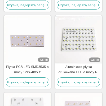
kształcie kwadratowym 3030
SKD Street Light
Uzyskaj najlepszą cenę
Uzyskaj najlepszą cenę
o mocy 150 lm/W do
oświetlenia tuneli o mocy 50
W
Wideo
Wideo
Płytka PCB LED SMD3535 o
Aluminiowa płytka
mocy 12W-48W z
drukowana LED o mocy 60
obiektywem o kącie
W z zestawem do
Uzyskaj najlepszą cenę
Uzyskaj najlepszą cenę
świecenia 143 × 70 ° do
modernizacji lampy drogowej
oświetlenia ulicznego
LED z optycznym
obiektywem PC