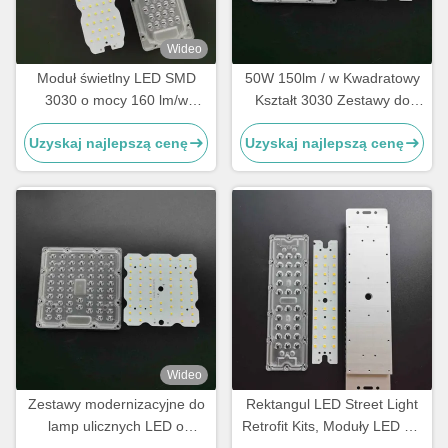
Wideo
Moduł świetlny LED SMD
50W 150lm / w Kwadratowy
3030 o mocy 160 lm/w
Kształt 3030 Zestawy do
Zestaw do modernizacji
modernizacji oświetlenia
Uzyskaj najlepszą cenę
Uzyskaj najlepszą cenę
oświetlenia ulicznego LED o
LED 64 diody do lampy
mocy 50 W z optycznym
drogowej
obiektywem PC
Wideo
Zestawy modernizacyjne do
Rektangul LED Street Light
lamp ulicznych LED o
Retrofit Kits, Moduły LED dla