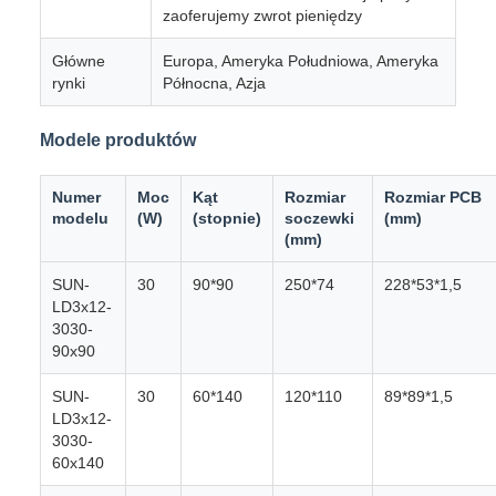
zaoferujemy zwrot pieniędzy
Główne
Europa, Ameryka Południowa, Ameryka
rynki
Północna, Azja
Modele produktów
Numer
Moc
Kąt
Rozmiar
Rozmiar PCB
modelu
(W)
(stopnie)
soczewki
(mm)
(mm)
SUN-
30
90*90
250*74
228*53*1,5
LD3x12-
3030-
90x90
SUN-
30
60*140
120*110
89*89*1,5
LD3x12-
3030-
60x140