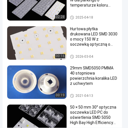
W dla parkingu o
oświetlenia
temperaturze koloru
3000K-6000K
LED
Komponenty oświetlenia ulicz
02:28
2025-04-18
nego LED
Rozmawiaj
Soczewka
2025-
10
Hurtowa płytka
teraz.
optyczna
11-20
poglądy
drukowana LED SMD 3030
LED
Podział
o mocy 150 W z
soczewką optyczną o
#
przepuszczalności 91%
soczewki
Moduł oświetlenia ulicznego L
00:16
2026-03-04
ED
optyczne
led
29mm SMD5050 PMMA
#
40 stopniowa
powierzchnia koralika LED
soczewka
z uchwytem
optyczna
LED
Soczewka optyczna LED
00:19
2021-04-13
#
lampa
50 × 50 mm 30° optyczna
uliczna
soczewka LED PC do
oświetlenia SMD 5050
L
High Bay High Efficiency
e
wąska wiązka soczewki