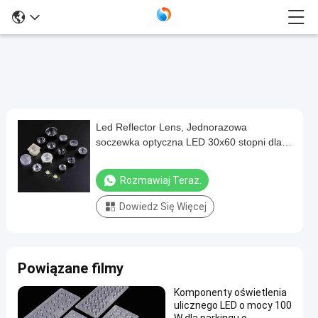
Led Reflector Lens, Jednorazowa
Led
soczewka optyczna LED 30x60 stopni dla
Reflector
oświetlenia LED
Lens,
Rozmawiaj Teraz.
Jednorazowa
Dowiedz Się Więcej
soczewka
optyczna
LED
Powiązane filmy
30x60
stopni
Komponenty oświetlenia
ulicznego LED o mocy 100
dla