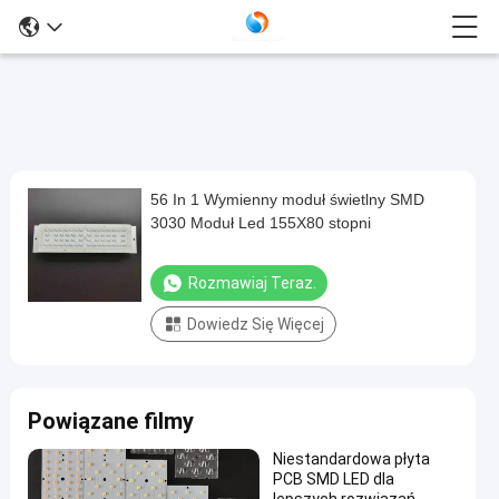
56 In 1 Wymienny moduł świetlny SMD
56
3030 Moduł Led 155X80 stopni
In
1
Rozmawiaj Teraz.
Wymienny
Dowiedz Się Więcej
moduł
świetlny
SMD
Powiązane filmy
3030
Moduł
Niestandardowa płyta
PCB SMD LED dla
Led