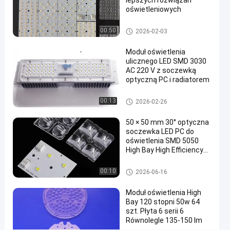
lepszych rozwiązań
155X80
oświetleniowych
stopni
SMD led płytki PCB
00:50
2026-02-03
Rozmawiaj
3030
2025-
155
Moduł oświetlenia
teraz.
LED
06-25
poglądy
ulicznego LED SMD 3030
Lens
Podział
AC 220 V z soczewką
optyczną PC i radiatorem
#
Soczewka
Komponenty oświetlenia ulicz
00:13
2026-02-26
nego LED
lampy
LED
50 × 50 mm 30° optyczna
#
soczewka LED PC do
oświetlenia SMD 5050
Soczewka
High Bay High Efficiency
LED SMD
wąska wiązka soczewki
#
do oświetlenia
3030 LED Lens
00:10
2026-06-16
soczewka
przemysłowego i
magazynowego
ledowa o
Moduł oświetlenia High
dużej
Bay 120 stopni 50w 64
szt. Płyta 6 serii 6
mocy
Równolegle 135-150 lm
M