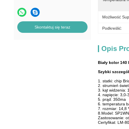
Możliwość Sup
Skontaktuj się teraz
Podkreślić:
Opis Pr
Biały kolor 140
Szybki szczegół
1. statki: chip Br
2. strumień świe
3. kąt widzenia: 
4. napięcie: 3,0-3
5. prąd: 350ma
6. temperatura 
7. rozmiar: 14,8
8.Model: SP1W
Zastosowanie: oś
Certyfikat: LM-