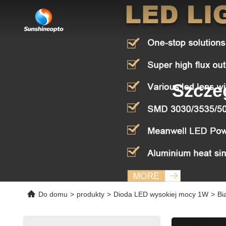
Szcze
Do domu
>
produkty
>
Dioda LED wysokiej mocy 1W
>
Bi