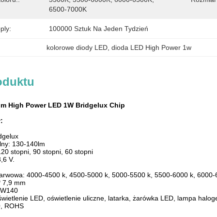
6500-7000K
ply:
100000 Sztuk Na Jeden Tydzień
kolorowe diody LED
, 
dioda LED High Power 1w
oduktu
 lm High Power LED 1W Bridgelux Chip
:
idgelux
tlny: 130-140lm
120 stopni, 90 stopni, 60 stopni
,6 V.
barwowa: 4000-4500 k, 4500-5000 k, 5000-5500 k, 5500-6000 k, 6000-
 * 7,9 mm
NW140
wietlenie LED, oświetlenie uliczne, latarka, żarówka LED, lampa halogen
80, ROHS