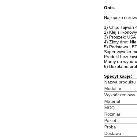
Opis:
Najlepsze surow
1) Chip: Tajwan 
2) Klej silikono
3) Proszek: USA 
4) Złoty drut: N
5) Podstawa LED
Super wysoka moc
Produkt bezołow
Mamy do wyboru wi
6) Bezpłatne prób
Specyfikacje:
Nazwa produktu
Model nr
Wykończeniowy
Materiał
MOQ
Rozmiar
Pakiet
Próba
Dostawa