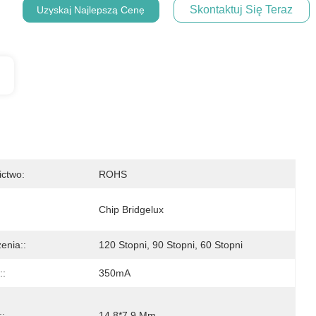
Skontaktuj Się Teraz
Uzyskaj Najlepszą Cenę
ictwo:
ROHS
Chip Bridgelux
enia::
120 Stopni, 90 Stopni, 60 Stopni
::
350mA
:
14,8*7,9 Mm