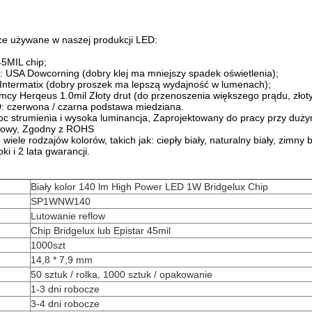
ce używane w naszej produkcji LED:
45MIL chip;
wy: USA Dowcorning (dobry klej ma mniejszy spadek oświetlenia);
Intermatix (dobry proszek ma lepszą wydajność w lumenach);
iemcy Herqeus 1.0mil Złoty drut (do przenoszenia większego prądu, złoty
: czerwona / czarna podstawa miedziana.
 strumienia i wysoka luminancja, Zaprojektowany do pracy przy dużym
iowy, Zgodny z ROHS
ele rodzajów kolorów, takich jak: ciepły biały, naturalny biały, zimny bia
ki i 2 lata gwarancji.
Biały kolor 140 lm High Power LED 1W Bridgelux Chip
SP1WNW140
Lutowanie reflow
Chip Bridgelux lub Epistar 45mil
1000szt
14,8 * 7,9 mm
50 sztuk / rolka, 1000 sztuk / opakowanie
1-3 dni robocze
3-4 dni robocze