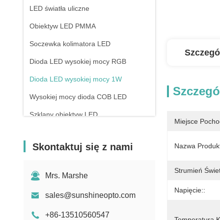
LED światła uliczne
Obiektyw LED PMMA
Soczewka kolimatora LED
Szczegó
Dioda LED wysokiej mocy RGB
Dioda LED wysokiej mocy 1W
Szczegó
Wysokiej mocy dioda COB LED
Szklany obiektyw LED
Miejsce Pocho
Skontaktuj się z nami
Nazwa Produkt
Strumień Świet
Mrs. Marshe
Napięcie::
sales@sunshineopto.com
+86-13510560547
Temperatura K