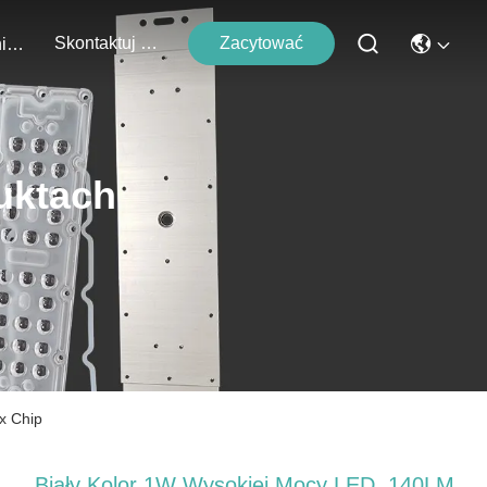
Skontaktuj Się Z Nami
Zacytować
Wydarzenia
uktach
x Chip
Biały Kolor 1W Wysokiej Mocy LED, 140LM