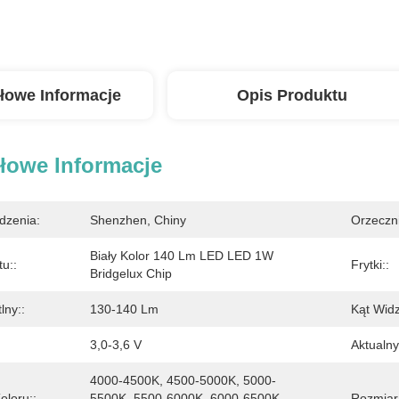
łowe Informacje
Opis Produktu
łowe Informacje
dzenia:
Shenzhen, Chiny
Orzeczn
Biały Kolor 140 Lm LED LED 1W 
u::
Frytki::
Bridgelux Chip
lny::
130-140 Lm
Kąt Widz
3,0-3,6 V
Aktualny
4000-4500K, 4500-5000K, 5000-
oloru::
5500K, 5500-6000K, 6000-6500K, 
Rozmiar: