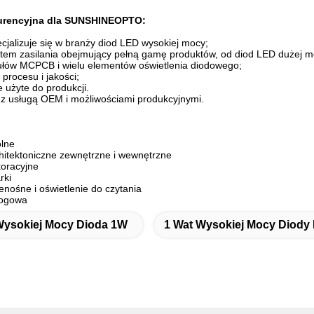
urencyjna dla SUNSHINEOPTO:
ecjalizuje się w branży diod LED wysokiej mocy;
tem zasilania obejmujący pełną gamę produktów, od diod LED dużej m
łów MCPCB i wielu elementów oświetlenia diodowego;
 procesu i jakości;
 użyte do produkcji.
 z usługą OEM i możliwościami produkcyjnymi.
ólne
chitektoniczne zewnętrzne i wewnętrzne
koracyjne
rki
enośne i oświetlenie do czytania
rogowa
ysokiej Mocy Dioda 1W
1 Wat Wysokiej Mocy Diody