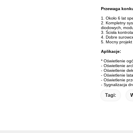
Przewaga konk
1. Około 6 lat sp
2. Kompletny sys
diodowych, modu
3. Ścisła kontrola
4. Dobre surowce
5. Mocny projekt
Aplikacje:
* Oświetlenie og
- Oświetlenie ar
- Oświetlenie de
- Oświetlenie lata
- Oświetlenie prz
- Sygnalizacja d
Tagi:
W