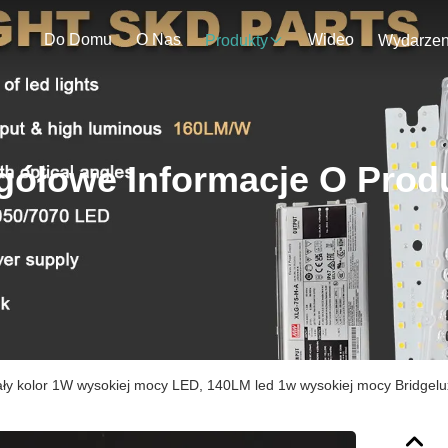
Do Domu
O Nas
Wideo
Produkty
gółowe Informacje O Prod
ały kolor 1W wysokiej mocy LED, 140LM ​​led 1w wysokiej mocy Bridgelu