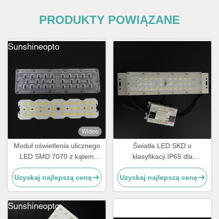
PRODUKTY POWIĄZANE
Wideo
Moduł oświetlenia ulicznego
Światła LED SKD o
LED SMD 7070 z kątem
klasyfikacji IP65 dla
wiązki 158x103 stopnie i
długotrwałej i niezawodnej
Uzyskaj najlepszą cenę
Uzyskaj najlepszą cenę
chipem LED 5050SMD do
wydajności
oświetlenia chodników 50W-
120W