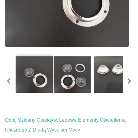
Odbij Szklany Obiektyw, Ledowe Elementy Oświetlenia
Ulicznego Z Diodą Wysokiej Mocy