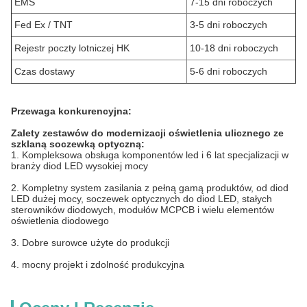
EMS
7-15 dni roboczych
Fed Ex / TNT
3-5 dni roboczych
Rejestr poczty lotniczej HK
10-18 dni roboczych
Czas dostawy
5-6 dni roboczych
Przewaga konkurencyjna:
Zalety zestawów do modernizacji oświetlenia ulicznego ze
szklaną soczewką optyczną:
1. Kompleksowa obsługa komponentów led i 6 lat specjalizacji w
branży diod LED wysokiej mocy
2. Kompletny system zasilania z pełną gamą produktów, od diod
LED dużej mocy, soczewek optycznych do diod LED, stałych
sterowników diodowych, modułów MCPCB i wielu elementów
oświetlenia diodowego
3. Dobre surowce użyte do produkcji
4. mocny projekt i zdolność produkcyjna