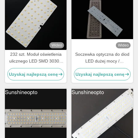
Wideo
Wideo
232 szt. Moduł oświetlenia
Soczewka optyczna do diod
ulicznego LED SMD 3030 z
LED dużej mocy /
kątem świecenia 115x150
Komponenty do lamp
Uzyskaj najlepszą cenę
Uzyskaj najlepszą cenę
stopni i soczewką PC klasy
ulicznych LED do lamp
optycznej
drogowych