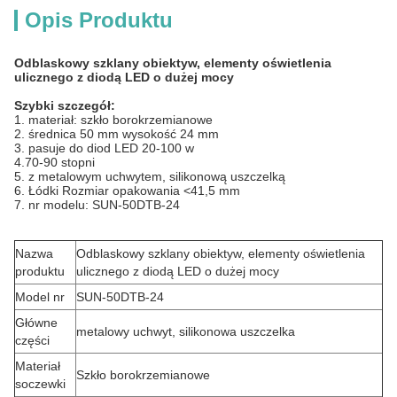
Opis Produktu
Odblaskowy szklany obiektyw, elementy oświetlenia
ulicznego z diodą LED o dużej mocy
Szybki szczegół:
1. materiał: szkło borokrzemianowe
2. średnica 50 mm wysokość 24 mm
3. pasuje do diod LED 20-100 w
4.70-90 stopni
5. z metalowym uchwytem, ​​silikonową uszczelką
6. Łódki Rozmiar opakowania <41,5 mm
7. nr modelu: SUN-50DTB-24
Nazwa
Odblaskowy szklany obiektyw, elementy oświetlenia
produktu
ulicznego z diodą LED o dużej mocy
Model nr
SUN-50DTB-24
Główne
metalowy uchwyt, silikonowa uszczelka
części
Materiał
Szkło borokrzemianowe
soczewki