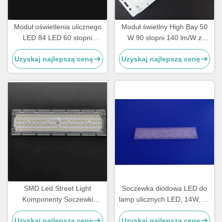
Moduł oświetlenia ulicznego
Moduł świetlny High Bay 50
LED 84 LED 60 stopni
W 90 stopni 140 lm/W z
SMD3030 z wydajnością
diodą LED SMD3030 i
Uzyskaj najlepszą cenę
Uzyskaj najlepszą cenę
140lm/W i soczewką PC
radiatorem aluminiowym do
oświetlenia przemysłowego i
ulicznego
SMD Led Street Light
Soczewka diodowa LED do
Komponenty Soczewki
lamp ulicznych LED, 14W, do
optyczne do lamp
dróg i autostrad
Uzyskaj najlepszą cenę
Uzyskaj najlepszą cenę
drogowych