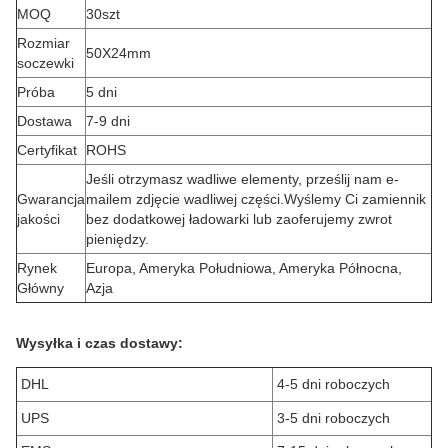
MOQ
30szt
Rozmiar
50X24mm
soczewki
Próba
5 dni
Dostawa
7-9 dni
Certyfikat
ROHS
Jeśli otrzymasz wadliwe elementy, prześlij nam e-
Gwarancja
mailem zdjęcie wadliwej części.Wyślemy Ci zamiennik
jakości
bez dodatkowej ładowarki lub zaoferujemy zwrot
pieniędzy.
Rynek
Europa, Ameryka Południowa, Ameryka Północna,
Główny
Azja
Wysyłka i czas dostawy:
DHL
4-5 dni roboczych
UPS
3-5 dni roboczych