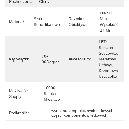
Pochodzenia:
Chiny
Dia 50 
Szkło 
Rozmiar
Mm 
Materiał:
Borosilikatowe
Obiektywu:
Wysokość 
24 Mm
LED 
Szklana 
Soczewka, 
70-
Kąt Wiązki:
Akcesorium:
Metalowy 
90Degree
Uchwyt, 
Krzemowa 
Uszczelka
10000 
Możliwość
Sztuk / 
Supply:
Miesiące
wymiana lamp ulicznych ledowych
, 
Podkreślić:
części komponentów ledowych