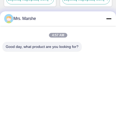
Mrs. Marshe
Szybki kontakt
4:57 AM
Adres
Good day, what product are you looking for?
Room7E, blok A, budynek Binfen Shiji, Longxiang Road,
dystrykt Longgang, Shenzhen, Chiny 518172
Tel
86--13510560547
Wiadomość elektroniczna
sales@sunshineopto.com