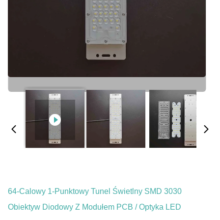
64-Calowy 1-Punktowy Tunel Świetlny SMD 3030
Obiektyw Diodowy Z Modułem PCB / Optyka LED