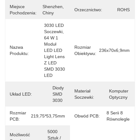
Miejsce
Shenzhen, 
Orzecznictwo:
ROHS
Pochodzenia:
Chiny
3030 LED 
Soczewki, 
64 W 1 
Moduł 
Nazwa
Rozmiar
LED LED 
236x70x6,9mm
Produktu:
Obiektywu:
Light Lens 
Z LED 
SMD 3030 
LED
Diody 
Materiał
Komputer 
Układ LED:
SMD 
Soczewki:
Optyczny
3030
Rozmiar
8 Serii 8 
219,75*53,75mm
Obwód PCB:
PCB:
Równolegle
5000 
Możliwość
Sztuk / 