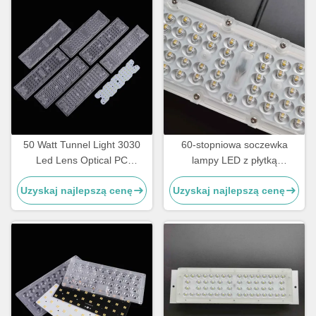
magazynowego
50 Watt Tunnel Light 3030
60-stopniowa soczewka
Led Lens Optical PC
lampy LED z płytką
Material Kąt wiązki 30 stopni
drukowaną do światła
Uzyskaj najlepszą cenę
Uzyskaj najlepszą cenę
tunelowego Led optyka
Soczewki SMD 3030