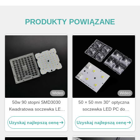
PRODUKTY POWIĄZANE
Wideo
Wideo
50w 90 stopni SMD3030
50 × 50 mm 30° optyczna
Kwadratowa soczewka LED
soczewka LED PC do
do światła tunelu
oświetlenia SMD 5050 High
Uzyskaj najlepszą cenę
Uzyskaj najlepszą cenę
Bay High Efficiency wąska
wiązka soczewki do
oświetlenia przemysłowego i