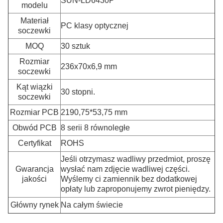
SUN-LD6430P
modelu
Materiał
PC klasy optycznej
soczewki
MOQ
30 sztuk
Rozmiar
236x70x6,9 mm
soczewki
Kąt wiązki
30 stopni.
soczewki
Rozmiar PCB
2190,75*53,75 mm
Obwód PCB
8 serii 8 równoległe
Certyfikat
ROHS
Jeśli otrzymasz wadliwy przedmiot, proszę
Gwarancja
wysłać nam zdjęcie wadliwej części.
jakości
Wyślemy ci zamiennik bez dodatkowej
opłaty lub zaproponujemy zwrot pieniędzy.
Główny rynek
Na całym świecie