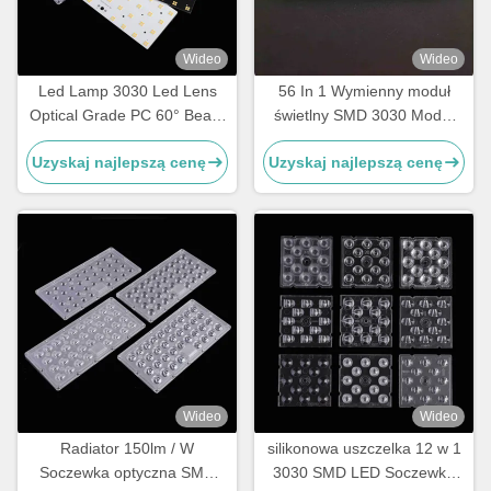
Wideo
Wideo
Led Lamp 3030 Led Lens
56 In 1 Wymienny moduł
Optical Grade PC 60° Beam
świetlny SMD 3030 Moduł
Angle
Led 155X80 stopni
Uzyskaj najlepszą cenę
Uzyskaj najlepszą cenę
Wideo
Wideo
Radiator 150lm / W
silikonowa uszczelka 12 w 1
Soczewka optyczna SMD
3030 SMD LED Soczewka