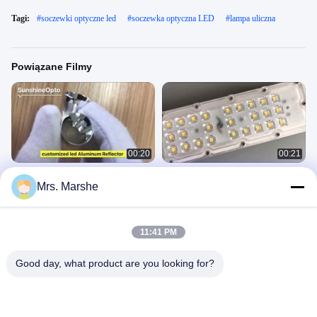
Tagi:
#
soczewki optyczne led
#
soczewka optyczna LED
#
lampa uliczna
Powiązane Filmy
00:20
00:21
Dostosowany odbłyśnik aluminiowy
Moduł LED 5050 o mocy 28 punktów
Mrs. Marshe
LED do oświetlenia LED
z radiatorem
Led Lens
Led Module
March 19, 2021
December 26, 2019
11:41 PM
Good day, what product are you looking for?
00:10
02:28