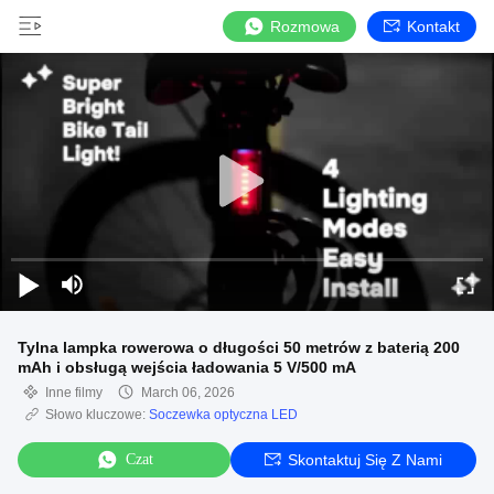
Rozmowa
Kontakt
Tylna lampka rowerowa o długości 50 metrów z baterią 200
mAh i obsługą wejścia ładowania 5 V/500 mA
Inne filmy
March 06, 2026
Słowo kluczowe:
Soczewka optyczna LED
Czat
Skontaktuj Się Z Nami